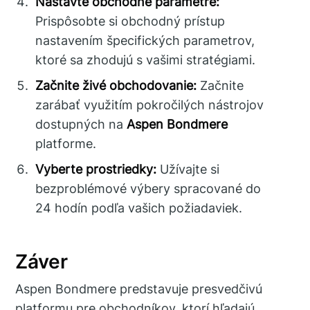
Nastavte obchodné parametre:
Prispôsobte si obchodný prístup
nastavením špecifických parametrov,
ktoré sa zhodujú s vašimi stratégiami.
Začnite živé obchodovanie:
Začnite
zarábať využitím pokročilých nástrojov
dostupných na
Aspen Bondmere
platforme.
Vyberte prostriedky:
Užívajte si
bezproblémové výbery spracované do
24 hodín podľa vašich požiadaviek.
Záver
Aspen Bondmere predstavuje presvedčivú
platformu pre obchodníkov, ktorí hľadajú