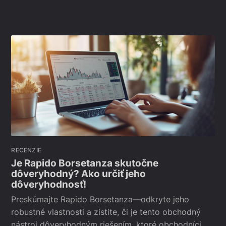
RECENZIE
Je Rapido Borsetanza skutočne
dôveryhodný? Ako určiť jeho
dôveryhodnosť!
Preskúmajte Rapido Borsetanza—odkryte jeho
robustné vlastnosti a zistite, či je tento obchodný
nástroj dôveryhodným riešením, ktoré obchodníci