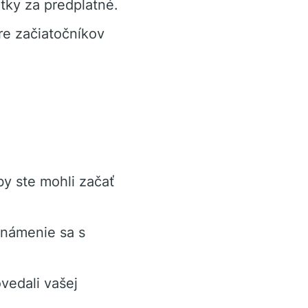
tky za predplatné.
re začiatočníkov
by ste mohli začať
známenie sa s
vedali vašej