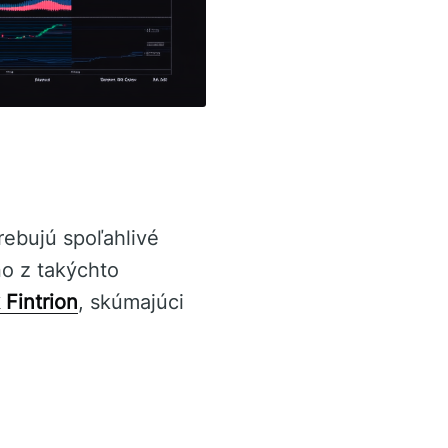
rebujú spoľahlivé
o z takýchto
k Fintrion
, skúmajúci