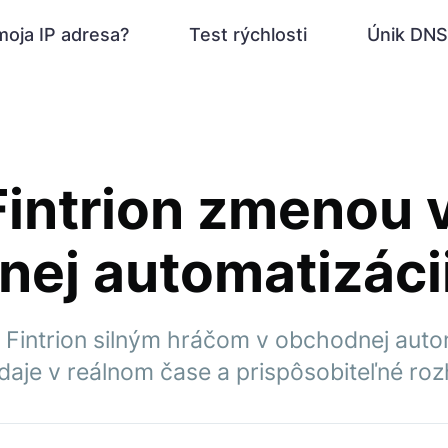
moja IP adresa?
Test rýchlosti
Únik DNS
 Fintrion zmenou 
ej automatizáci
şık Fintrion silným hráčom v obchodnej auto
daje v reálnom čase a prispôsobiteľné roz