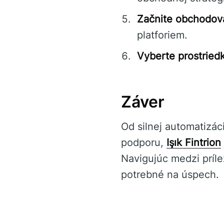
Začnite obchodov
platforiem.
Vyberte prostried
Záver
Od silnej automatizá
podporu,
Işık Fintrion
Navigujúc medzi príle
potrebné na úspech.