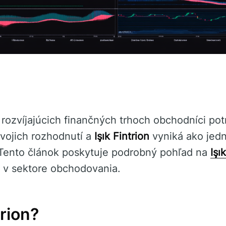
rozvíjajúcich finančných trhoch obchodníci pot
svojich rozhodnutí a
Işık Fintrion
vyniká ako jedn
. Tento článok poskytuje podrobný pohľad na
Işı
v v sektore obchodovania.
trion?