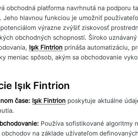
vá obchodná platforma navrhnutá na podporu tak
 Jeho hlavnou funkciou je umožniť používateľom
potenciálom výrazne zvýšiť ziskovosť prostredn
ckých obchodných schopností. Široko uznávaný
hodovania,
Işık Fintrion
prináša automatizáciu, pr
cky meniac spôsob, akým sa obchodovanie vyko
ie Işık Fintrion
álnom čase:
Işık Fintrion
poskytuje aktuálne údaj
utia.
bchodovanie:
Používa sofistikované algoritmy 
 obchodov na základe užívateľom definovaných