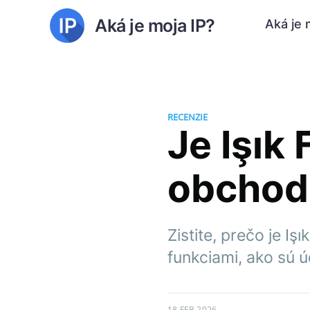
Aká je moja IP?
Aká je 
RECENZIE
Je Işık
obchodn
Zistite, prečo je I
funkciami, ako sú ú
18 FEB 2026