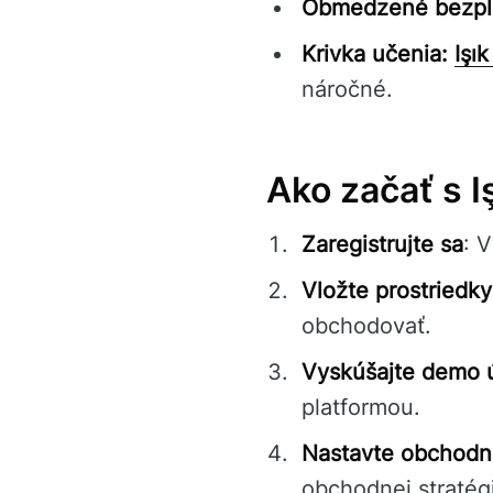
Obmedzené bezpla
Krivka učenia:
Işık
náročné.
Ako začať s Iş
Zaregistrujte sa
: 
Vložte prostriedky
obchodovať.
Vyskúšajte demo 
platformou.
Nastavte obchodn
obchodnej stratégi