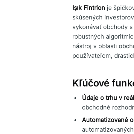
Işık Fintrion
je špičko
skúsených investorov.
vykonávať obchody s 
robustných algoritmi
nástroj v oblasti obc
používateľom, drasti
Kľúčové funkc
Údaje o trhu v re
obchodné rozhodn
Automatizované o
automatizovaných