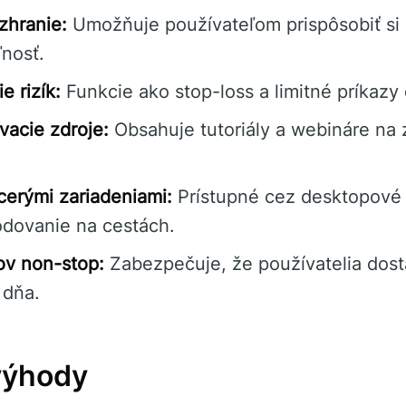
zhranie:
Umožňuje používateľom prispôsobiť si 
ľnosť.
e rizík:
Funkcie ako stop-loss a limitné príkazy 
acie zdroje:
Obsahuje tutoriály a webináre na 
acerými zariadeniami:
Prístupné cez desktopové
odovanie na cestách.
ov non-stop:
Zabezpečuje, že používatelia dos
 dňa.
výhody