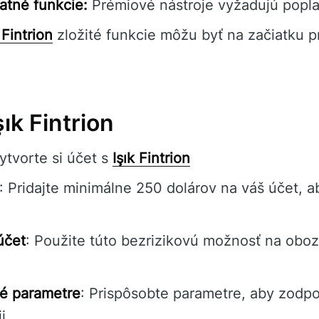
tné funkcie:
Prémiové nástroje vyžadujú popla
 Fintrion
zložité funkcie môžu byť na začiatku p
ık Fintrion
Vytvorte si účet s
Işık Fintrion
: Pridajte minimálne 250 dolárov na váš účet, a
účet
: Použite túto bezrizikovú možnosť na obo
é parametre
: Prispôsobte parametre, aby zodpo
i.