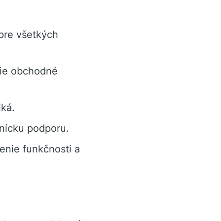
pre všetkých
šie obchodné
iká.
znícku podporu.
enie funkčnosti a