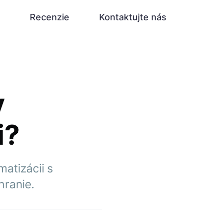
Recenzie
Kontaktujte nás
v
i?
matizácii s
hranie.