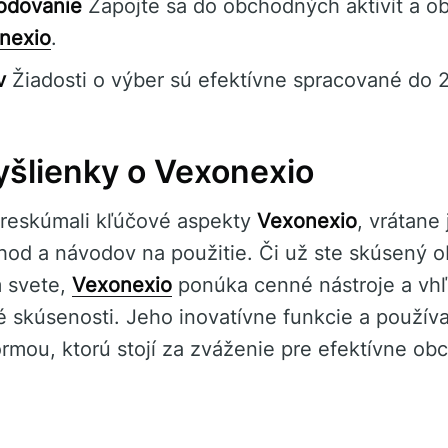
hodovanie
Zapojte sa do obchodných aktivít a obj
nexio
.
v
Žiadosti o výber sú efektívne spracované do 
šlienky o Vexonexio
reskúmali kľúčové aspekty
Vexonexio
, vrátane
ýhod a návodov na použitie. Či už ste skúsený 
 svete,
Vexonexio
ponúka cenné nástroje a vhľ
 skúsenosti. Jeho inovatívne funkcie a používa
formou, ktorú stojí za zváženie pre efektívne o