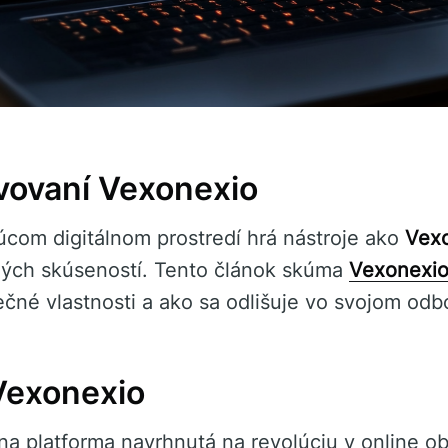
avovaní Vexonexio
júcom digitálnom prostredí hrá nástroje ako
Vex
ých skúseností. Tento článok skúma
Vexonexi
ečné vlastnosti a ako sa odlišuje vo svojom odb
Vexonexio
na platforma navrhnutá na revolúciu v online o