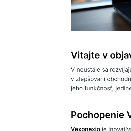
Vitajte v obj
V neustále sa rozvíja
v zlepšovaní obchodn
jeho funkčnosť, jedin
Pochopenie 
Vexonexio
je inovatív