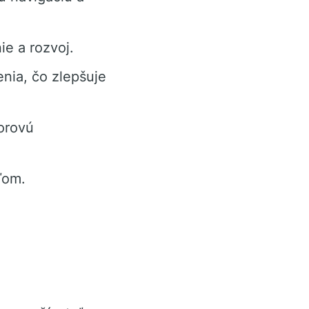
ie a rozvoj.
nia, čo zlepšuje
torovú
ľom.