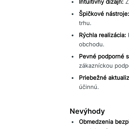
Intuitívny dizajn:
Z
Špičkové nástroje
trhu.
Rýchla realizácia:
R
obchodu.
Pevné podporné s
zákazníckou podp
Priebežné aktualiz
účinnú.
Nevýhody
Obmedzenia bezpla