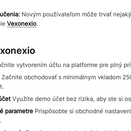
 učenia:
Novým používateľom môže trvať nejaký 
nie
Vexonexio
.
exonexio
čnite vytvorením účtu na platforme pre plný prí
Začnite obchodovať s minimálnym vkladom 250
t.
účet
Využite demo účet bez rizika, aby ste si osv
é parametre
Prispôsobte si obchodné nastaveni
.