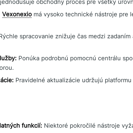
jednodušuje obchodný proces pre všetky úrovn
:
Vexonexio
má vysoko technické nástroje pre l
ýchle spracovanie znižuje čas medzi zadaním a
lužby:
Ponúka podrobnú pomocnú centrálu spo
orou.
ácie:
Pravidelné aktualizácie udržujú platform
tných funkcií:
Niektoré pokročilé nástroje vyž