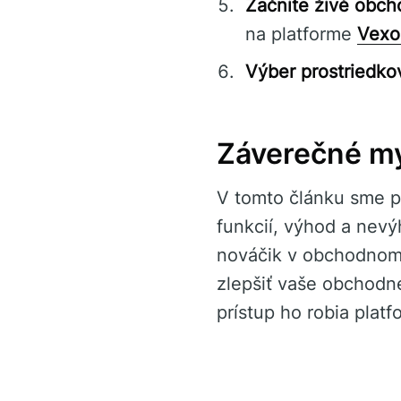
Začnite živé obc
na platforme
Vexo
Výber prostriedko
Záverečné my
V tomto článku sme p
funkcií, výhod a nev
nováčik v obchodnom
zlepšiť vaše obchodné
prístup ho robia plat