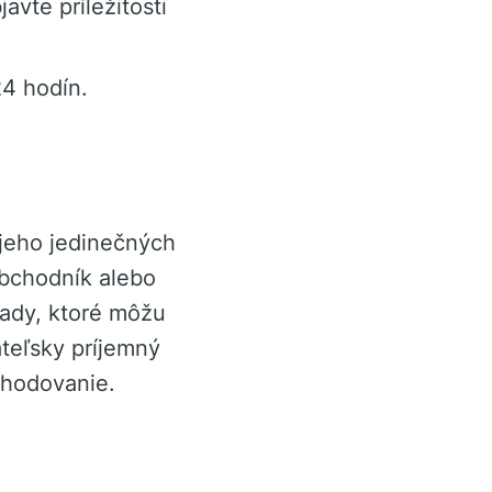
avte príležitosti
24 hodín.
 jeho jedinečných
obchodník alebo
ady, ktoré môžu
teľsky príjemný
bchodovanie.