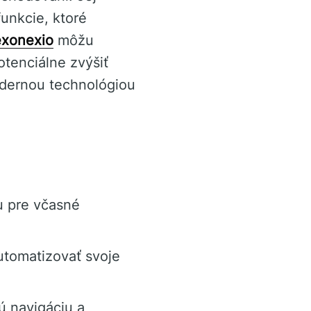
unkcie, ktoré
xonexio
môžu
otenciálne zvýšiť
odernou technológiou
u pre včasné
tomatizovať svoje
ú navigáciu a