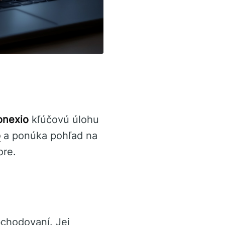
onexio
kľúčovú úlohu
o
a ponúka pohľad na
ore.
bchodovaní. Jej