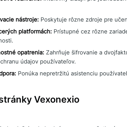
acie nástroje:
Poskytuje rôzne zdroje pre učen
cerých platformách:
Prístupné cez rôzne zariade
osti.
ostné opatrenia:
Zahrňuje šifrovanie a dvojfak
ochranu údajov používateľov.
dpora:
Ponúka nepretržitú asistenciu používate
 stránky Vexonexio