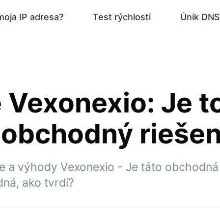
moja IP adresa?
Test rýchlosti
Únik DNS
 Vexonexio: Je t
 obchodný riešen
e a výhody Vexonexio - Je táto obchodná
ná, ako tvrdí?