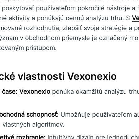
 poskytovať používateľom pokročilé nástroje a f
é aktivity a ponúkajú cennú analýzu trhu. S
Ve
rmované rozhodnutia, zlepšiť svoje stratégie a p
 význam v obchodnom priemysle je označený m
ntovaným prístupom.
cké vlastnosti Vexonexio
 čase:
Vexonexio
ponúka okamžitú analýzu trh
bchodná schopnosť:
Umožňuje používateľom au
vlastných algoritmov.
etivé rozhranie:
Intuitívny dizajn pre jednoduch