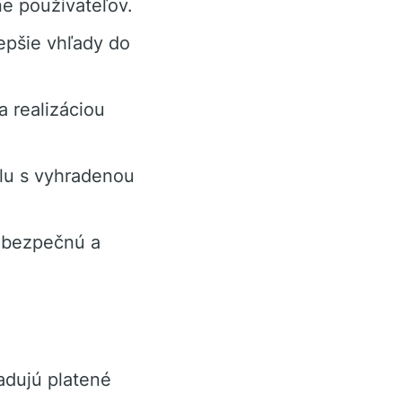
e používateľov.
epšie vhľady do
 realizáciou
lu s vyhradenou
u bezpečnú a
adujú platené