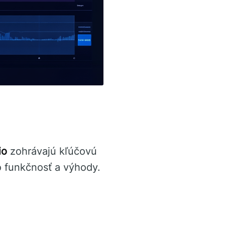
io
zohrávajú kľúčovú
 funkčnosť a výhody.