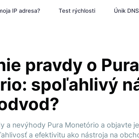
moja IP adresa?
Test rýchlosti
Únik DNS
ie pravdy o Pur
io: spoľahlivý ná
podvod?
 a nevýhody Pura Monetório a objavte jeh
ľahlivosť a efektivitu ako nástroja na obc