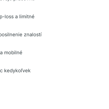
-loss a limitné
osilnenie znalostí
a mobilné
oc kedykoľvek