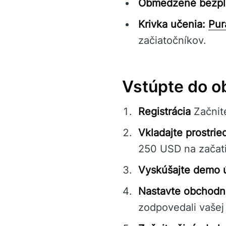
Obmedzené bezpla
Krivka učenia:
Pur
začiatočníkov.
Vstúpte do o
Registrácia
Začnit
Vkladajte prostrie
250 USD na začat
Vyskúšajte demo 
Nastavte obchodn
zodpovedali vašej 