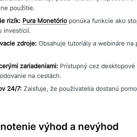
ne použitie.
e rizík:
Pura Monetório
ponúka funkcie ako stop
 investícií.
acie zdroje:
Obsahuje tutoriály a webináre na p
acerými zariadeniami:
Prístupný cez desktopové 
hodovanie na cestách.
v 24/7:
Zaisťuje, že používatelia dostanú pom
dnotenie výhod a nevýhod