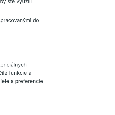
y ste využili
 spracovanými do
tenciálnych
ilé funkcie a
iele a preferencie
.