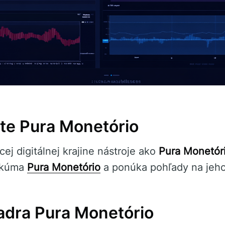
ete Pura Monetório
cej digitálnej krajine nástroje ako
Pura Monetór
 skúma
Pura Monetório
a ponúka pohľady na jeho
jadra Pura Monetório