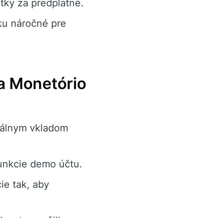
tky za predplatné.
ku náročné pre
a Monetório
imálnym vkladom
unkcie demo účtu.
ie tak, aby