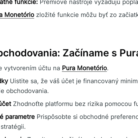
tné funkcie:
Prémiové nástroje vyžadujú popla
a Monetório
zložité funkcie môžu byť zo začiat
bchodovania: Začíname s Pur
e vytvorením účtu na
Pura Monetório
.
dky
Uistite sa, že váš účet je financovaný min
ie obchodovania.
účet
Zhodnoťte platformu bez rizika pomocou f
é parametre
Prispôsobte si obchodné preferenc
stratégii.