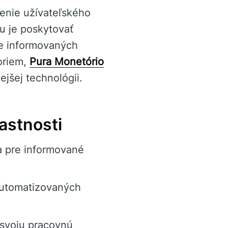
enie užívateľského
u je poskytovať
ie informovaných
oriem,
Pura Monetório
jšej technológii.
astnosti
a pre informované
automatizovaných
 svoju pracovnú