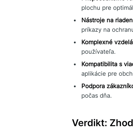
plochu pre optimál
Nástroje na riadeni
príkazy na ochranu
Komplexné vzdeláv
používateľa.
Kompatibilita s vi
aplikácie pre obc
Podpora zákazníko
počas dňa.
Verdikt: Zho