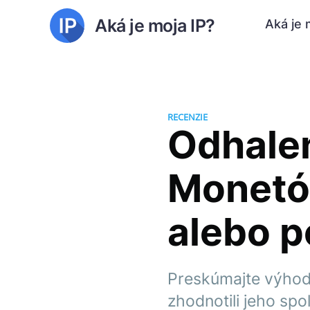
Aká je moja IP?
Aká je 
RECENZIE
Odhalen
Monetór
alebo 
Preskúmajte výhody
zhodnotili jeho spo