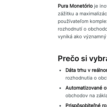
Pura Monetório
je ino
zážitku a maximalizác
používateľom komplex
rozhodnutí o obchodo
vyniká ako významný 
Prečo si vybr
Dáta trhu v reáln
rozhodnutia o obc
Automatizované o
obchodov na zákl
Prispôsobiteľné ro