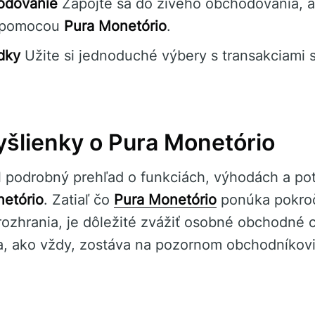
hodovanie
Zapojte sa do živého obchodovania, ab
ti pomocou
Pura Monetório
.
dky
Užite si jednoduché výbery s transakciami
šlienky o Pura Monetório
l podrobný prehľad o funkciách, výhodách a po
etório
. Zatiaľ čo
Pura Monetório
ponúka pokroč
 rozhrania, je dôležité zvážiť osobné obchodné c
a, ako vždy, zostáva na pozornom obchodníkovi