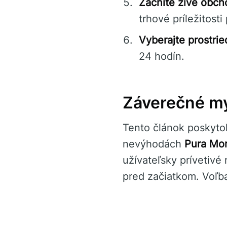
Začnite živé obc
trhové príležitos
Vyberajte prostrie
24 hodín.
Záverečné my
Tento článok poskyto
nevýhodách
Pura Mon
užívateľsky prívetivé
pred začiatkom. Voľb