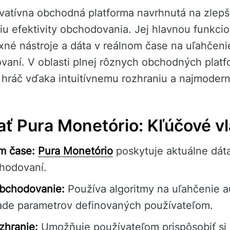
vatívna obchodná platforma navrhnutá na zlepš
iu efektivity obchodovania. Jej hlavnou funkcio
né nástroje a dáta v reálnom čase na uľahčen
vaní. V oblasti plnej rôznych obchodných platf
hráč vďaka intuitívnemu rozhraniu a najmoderne
ať Pura Monetório: Kľúčové vl
om čase:
Pura Monetório
poskytuje aktuálne dát
hodovaní.
bchodovanie:
Používa algoritmy na uľahčenie 
ade parametrov definovaných používateľom.
zhranie:
Umožňuje používateľom prispôsobiť si