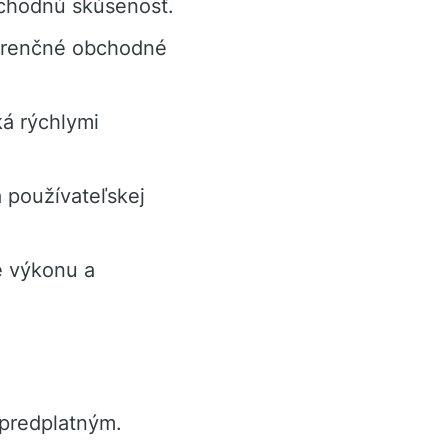
bchodnú skúsenosť.
urenčné obchodné
ká rýchlymi
 používateľskej
e výkonu a
 predplatným.