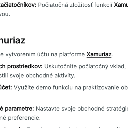
ačiatočníkov:
Počiatočná zložitosť funkcií
Xamu
vou.
muriaz
e vytvorením účtu na platforme
Xamuriaz
.
ch prostriedkov:
Uskutočnite počiatočný vklad, 
tili svoje obchodné aktivity.
účet:
Využite demo funkciu na praktizovanie o
é parametre:
Nastavte svoje obchodné stratégi
né preferencie.