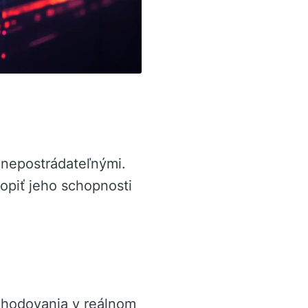
 nepostrádateľnými.
opiť jeho schopnosti
chodovania v reálnom