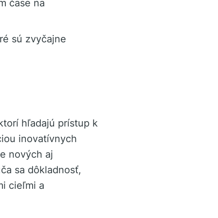
m čase na
ré sú zvyčajne
orí hľadajú prístup k
iou inovatívnych
re nových aj
ča sa dôkladnosť,
i cieľmi a