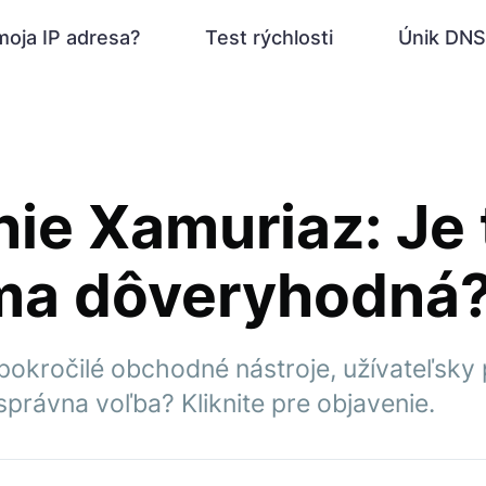
moja IP adresa?
Test rýchlosti
Únik DNS
ie Xamuriaz: Je 
rma dôveryhodná
okročilé obchodné nástroje, užívateľsky p
 správna voľba? Kliknite pre objavenie.