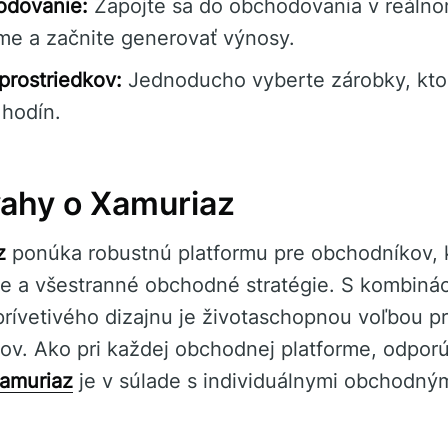
odovanie:
Zapojte sa do obchodovania v reálno
rme a začnite generovať výnosy.
prostriedkov:
Jednoducho vyberte zárobky, kto
hodín.
ahy o Xamuriaz
z
ponúka robustnú platformu pre obchodníkov, kt
e a všestranné obchodné stratégie. S kombinác
 prívetivého dizajnu je životaschopnou voľbou p
v. Ako pri každej obchodnej platforme, odporú
amuriaz
je v súlade s individuálnymi obchodným