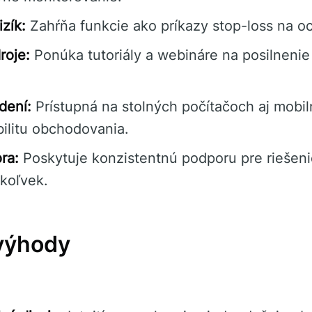
izík:
Zahŕňa funkcie ako príkazy stop-loss na och
roje:
Ponúka tutoriály a webináre na posilnenie 
dení:
Prístupná na stolných počítačoch aj mobil
bilitu obchodovania.
ra:
Poskytuje konzistentnú podporu pre riešen
koľvek.
výhody