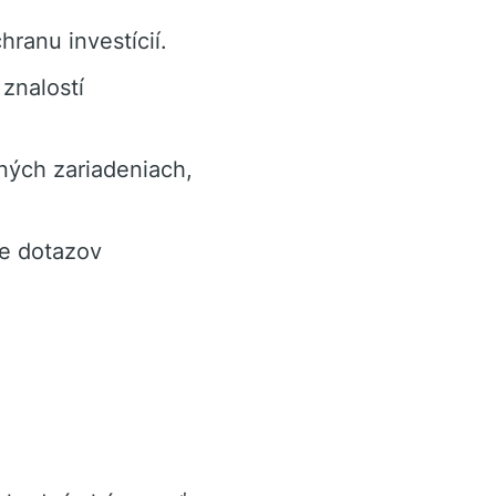
ranu investícií.
znalostí
ných zariadeniach,
ie dotazov