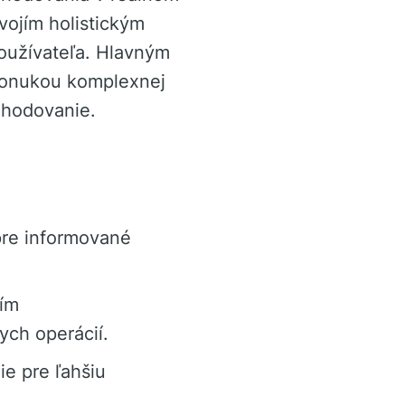
ojím holistickým
oužívateľa. Hlavným
 ponukou komplexnej
ozhodovanie.
pre informované
ím
ych operácií.
e pre ľahšiu