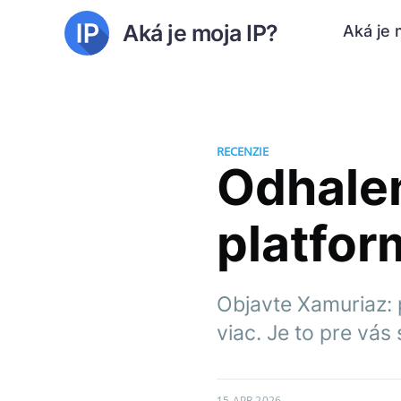
Aká je moja IP?
Aká je 
RECENZIE
Odhalen
platfo
Objavte Xamuriaz: p
viac. Je to pre vás
15 APR 2026