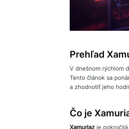
Prehľad Xamu
V dnešnom rýchlom di
Tento článok sa poná
a zhodnotiť jeho hod
Čo je Xamuri
Xamuriaz
je pokročil