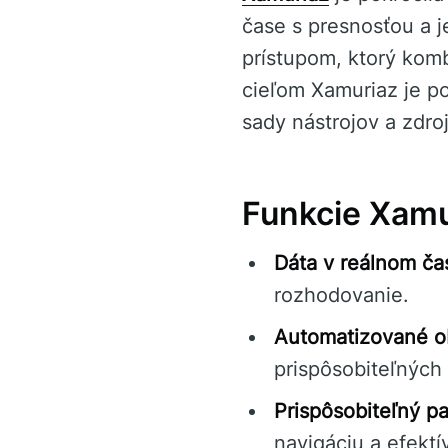
čase s presnosťou a 
prístupom, ktorý kom
cieľom Xamuriaz je p
sady nástrojov a zdro
Funkcie Xamu
Dáta v reálnom ča
rozhodovanie.
Automatizované o
prispôsobiteľných
Prispôsobiteľný pa
navigáciu a efekt