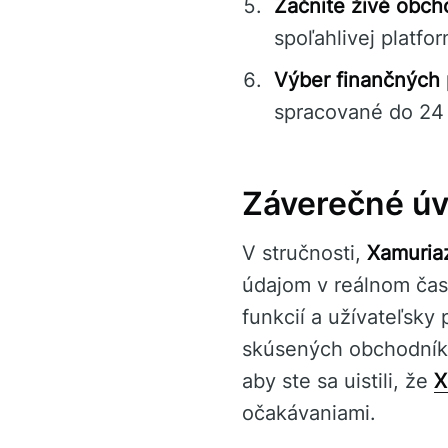
Začnite živé obch
spoľahlivej platfo
Výber finančných 
spracované do 24 
Záverečné úv
V stručnosti,
Xamuria
údajom v reálnom čas
funkcií a užívateľsky
skúsených obchodníko
aby ste sa uistili, že
X
očakávaniami.