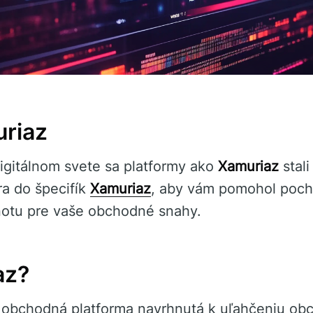
riaz
gitálnom svete sa platformy ako
Xamuriaz
stali
ra do špecifík
Xamuriaz
, aby vám pomohol poch
notu pre vaše obchodné snahy.
az?
á obchodná platforma navrhnutá k uľahčeniu ob