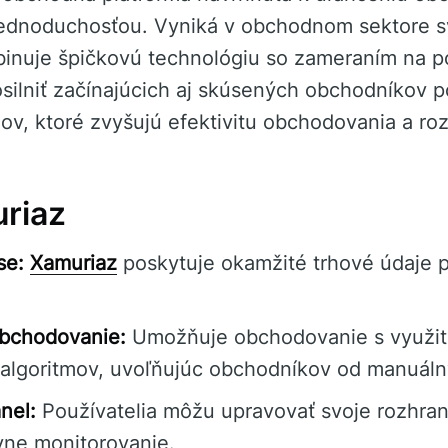
jednoduchosťou. Vyniká v obchodnom sektore sv
binuje špičkovú technológiu so zameraním na p
osilniť začínajúcich aj skúsených obchodníkov
jov, ktoré zvyšujú efektivitu obchodovania a r
riaz
se:
Xamuriaz
poskytuje okamžité trhové údaje 
bchodovanie:
Umožňuje obchodovanie s využit
 algoritmov, uvoľňujúc obchodníkov od manuáln
nel:
Používatelia môžu upravovať svoje rozhrani
ívne monitorovanie.