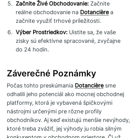
Začnite Živé Obchodovanie:
Začnite
reálne obchodovanie na
Dotancière
a
začnite využiť trhové príležitosti.
Výber Prostriedkov:
Uistite sa, že vaše
zisky sú efektívne spracované, zvyčajne
do 24 hodín.
Záverečné Poznámky
Počas tohto preskúmania
Dotancière
sme
odhalili jeho potenciál ako mocnej obchodnej
platformy, ktorá je vybavená špičkovými
nástrojmi určenými pre rôzne profily
obchodníkov. Aj keď existujú menšie nevýhody,
ktoré treba zvážiť, jej výhody ju robia silným
konkurentom v obchodnom priestore. Či už