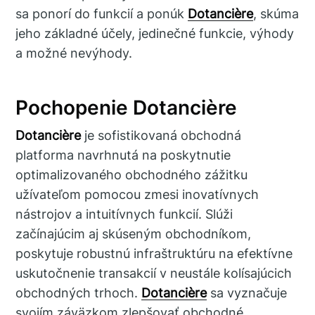
sa ponorí do funkcií a ponúk
Dotancière
, skúma
jeho základné účely, jedinečné funkcie, výhody
a možné nevýhody.
Pochopenie Dotancière
Dotancière
je sofistikovaná obchodná
platforma navrhnutá na poskytnutie
optimalizovaného obchodného zážitku
užívateľom pomocou zmesi inovatívnych
nástrojov a intuitívnych funkcií. Slúži
začínajúcim aj skúseným obchodníkom,
poskytuje robustnú infraštruktúru na efektívne
uskutočnenie transakcií v neustále kolísajúcich
obchodných trhoch.
Dotancière
sa vyznačuje
svojím záväzkom zlepšovať obchodné