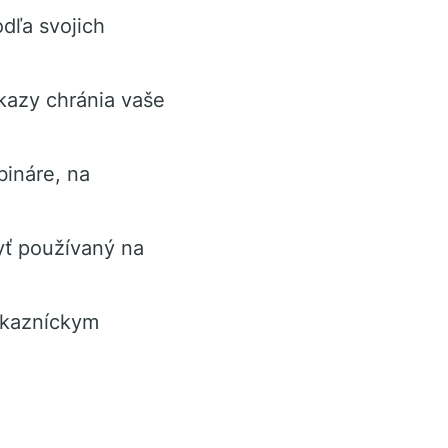
dľa svojich
íkazy chránia vaše
bináre, na
ť používaný na
ákazníckym