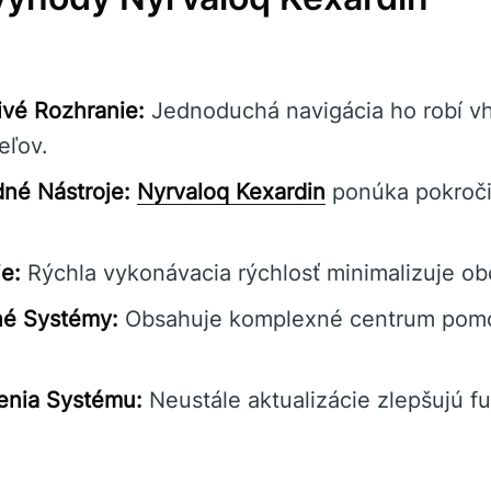
ivé Rozhranie:
Jednoduchá navigácia ho robí v
eľov.
né Nástroje:
Nyrvaloq Kexardin
ponúka pokročil
e:
Rýchla vykonávacia rýchlosť minimalizuje ob
né Systémy:
Obsahuje komplexné centrum pomo
enia Systému:
Neustále aktualizácie zlepšujú f