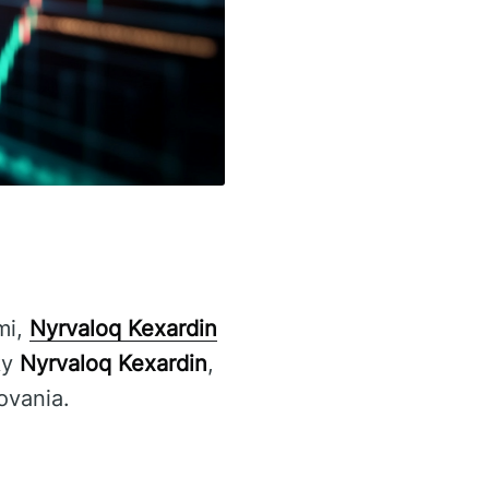
mi,
Nyrvaloq Kexardin
ky
Nyrvaloq Kexardin
,
ovania.