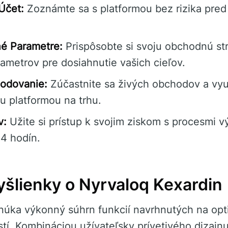
Účet:
Zoznámte sa s platformou bez rizika pre
é Parametre:
Prispôsobte si svoju obchodnú st
ametrov pre dosiahnutie vašich cieľov.
hodovanie:
Zúčastnite sa živých obchodov a vy
 platformou na trhu.
v:
Užite si prístup k svojim ziskom s procesmi v
4 hodín.
šlienky o Nyrvaloq Kexardin
núka výkonný súhrn funkcií navrhnutých na opt
í. Kombináciou užívateľsky prívetivého dizajnu