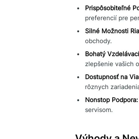
Prispôsobiteľné P
preferencií pre pe
Silné Možnosti Ria
obchody.
Bohatý Vzdelávac
zlepšenie vašich 
Dostupnosť na Via
rôznych zariadenia
Nonstop Podpora:
servisom.
Výhody a Nev