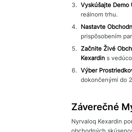
Vyskúšajte Demo 
reálnom trhu.
Nastavte Obchodn
prispôsobením par
Začnite Živé Obc
Kexardin
s vedúcou
Výber Prostriedko
dokončenými do 2
Záverečné My
Nyrvaloq Kexardin po
obchodných skúsenost