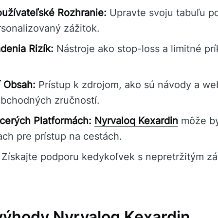
oužívateľské Rozhranie:
Upravte svoju tabuľu po
rsonalizovaný zážitok.
denia Rizík:
Nástroje ako stop-loss a limitné pr
í Obsah:
Prístup k zdrojom, ako sú návody a we
obchodných zručností.
cerých Platformách:
Nyrvaloq Kexardin
môže by
ch pre prístup na cestách.
Získajte podporu kedykoľvek s nepretržitým z
ýhody Nyrvaloq Kexardin