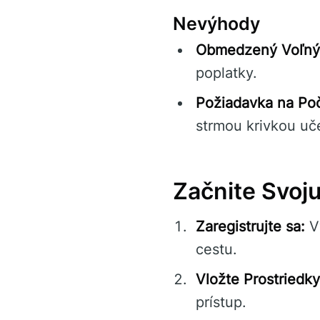
Nevýhody
Obmedzený Voľný 
poplatky.
Požiadavka na Po
strmou krivkou uč
Začnite Svoj
Zaregistrujte sa:
Vy
cestu.
Vložte Prostriedky
prístup.