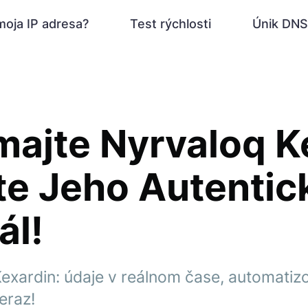
moja IP adresa?
Test rýchlosti
Únik DNS
ajte Nyrvaloq K
te Jeho Autentic
ál!
exardin: údaje v reálnom čase, automati
eraz!