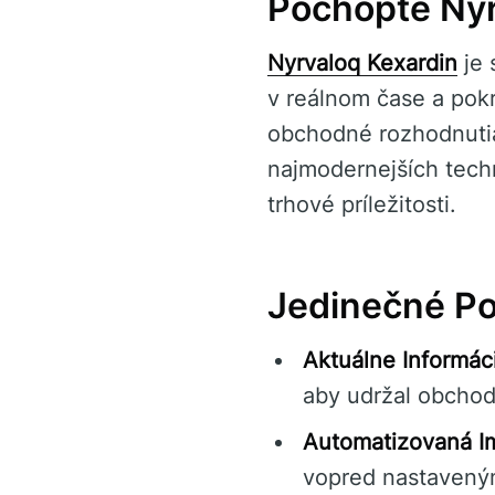
Pochopte Nyr
Nyrvaloq Kexardin
je 
v reálnom čase a pokr
obchodné rozhodnutia
najmodernejších tec
trhové príležitosti.
Jedinečné Po
Aktuálne Informác
aby udržal obcho
Automatizovaná Im
vopred nastaveným