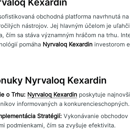
valoq Kexardin
sofistikovaná obchodná platforma navrhnutá na
očilých nástrojov. Jej hlavným účelom je uľahč
, čím sa stáva významným hráčom na trhu. Int
hnológií pomáha
Nyrvaloq Kexardin
investorom e
nuky Nyrvaloq Kexardin
ie o Trhu:
Nyrvaloq Kexardin
poskytuje najnovši
dníkov informovaných a konkurencieschopných.
plementácia Stratégií:
Vykonávanie obchodov 
i podmienkami, čím sa zvyšuje efektivita.