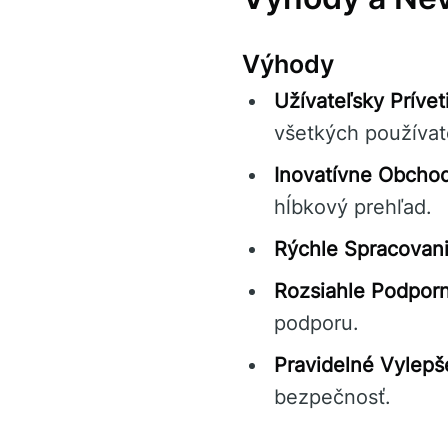
Výhody
Užívateľsky Prívet
všetkých používat
Inovatívne Obchod
hĺbkový prehľad.
Rýchle Spracovani
Rozsiahle Podpor
podporu.
Pravidelné Vylepš
bezpečnosť.