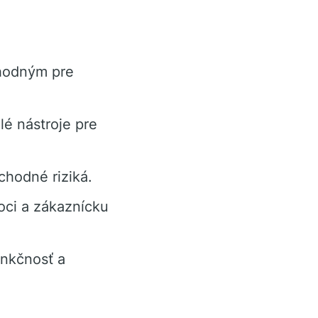
hodným pre
é nástroje pre
chodné riziká.
ci a zákaznícku
unkčnosť a