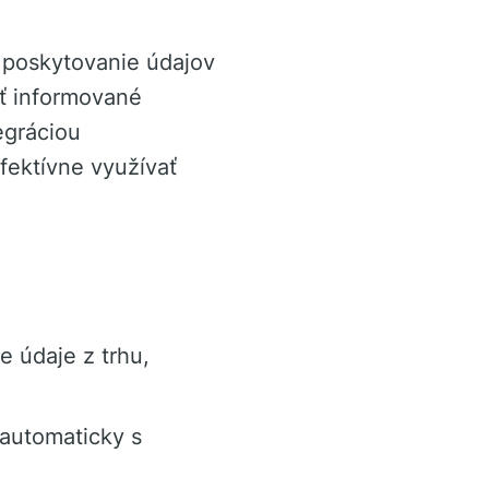
 poskytovanie údajov
iť informované
egráciou
fektívne využívať
e údaje z trhu,
automaticky s