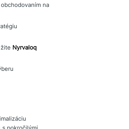
d obchodovaním na
ratégiu
užite
Nyrvaloq
ýberu
imalizáciu
 s pokročilými