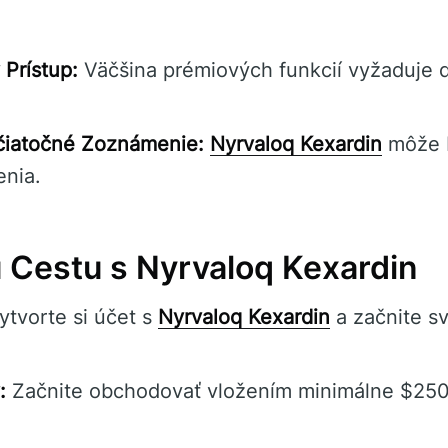
Prístup:
Väčšina prémiových funkcií vyžaduje 
čiatočné Zoznámenie:
Nyrvaloq Kexardin
môže b
enia.
u Cestu s Nyrvaloq Kexardin
tvorte si účet s
Nyrvaloq Kexardin
a začnite s
:
Začnite obchodovať vložením minimálne $250