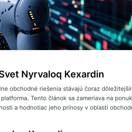
Svet Nyrvaloq Kexardin
álne obchodné riešenia stávajú čoraz dôležitejší
platforma. Tento článok sa zameriava na ponu
osti a hodnotiac jeho prínosy v oblasti obchod