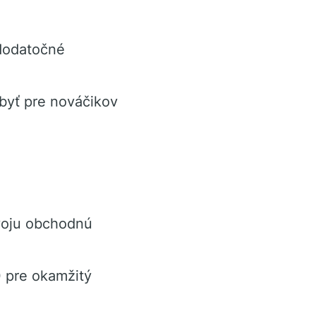
dodatočné
yť pre nováčikov
voju obchodnú
 pre okamžitý