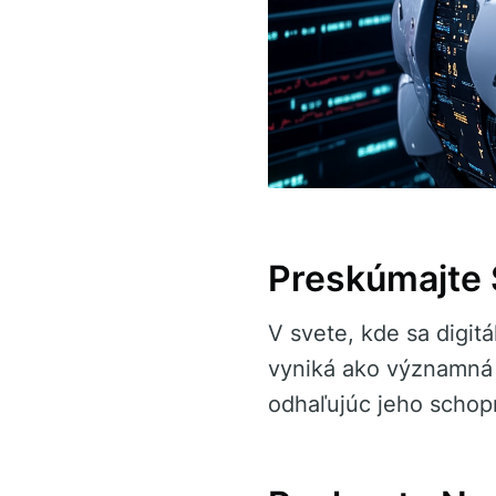
Preskúmajte 
V svete, kde sa digit
vyniká ako významná 
odhaľujúc jeho schopn